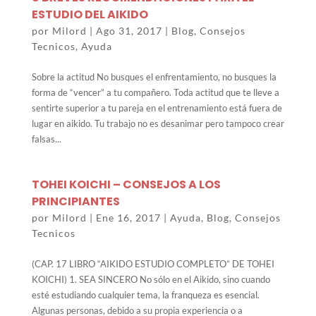
ESTUDIO DEL AIKIDO
por
Milord
|
Ago 31, 2017
|
Blog
,
Consejos
Tecnicos
,
Ayuda
Sobre la actitud No busques el enfrentamiento, no busques la
forma de “vencer” a tu compañero. Toda actitud que te lleve a
sentirte superior a tu pareja en el entrenamiento está fuera de
lugar en aikido. Tu trabajo no es desanimar pero tampoco crear
falsas...
TOHEI KOICHI – CONSEJOS A LOS
PRINCIPIANTES
por
Milord
|
Ene 16, 2017
|
Ayuda
,
Blog
,
Consejos
Tecnicos
(CAP. 17 LIBRO “AIKIDO ESTUDIO COMPLETO” DE TOHEI
KOICHI) 1. SEA SINCERO No sólo en el Aikido, sino cuando
esté estudiando cualquier tema, la franqueza es esencial.
Algunas personas, debido a su propia experiencia o a