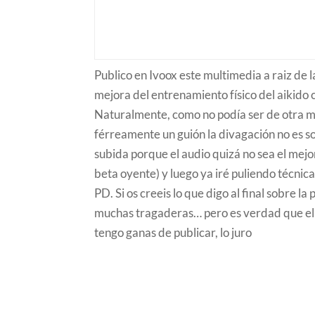
Publico en Ivoox este multimedia a raiz de 
mejora del entrenamiento físico del aikido 
Naturalmente, como no podía ser de otra mane
férreamente un guión la divagación no es s
subida porque el audio quizá no sea el mejo
beta oyente) y luego ya iré puliendo técnic
PD. Si os creeis lo que digo al final sobre l
muchas tragaderas… pero es verdad que el
tengo ganas de publicar, lo juro