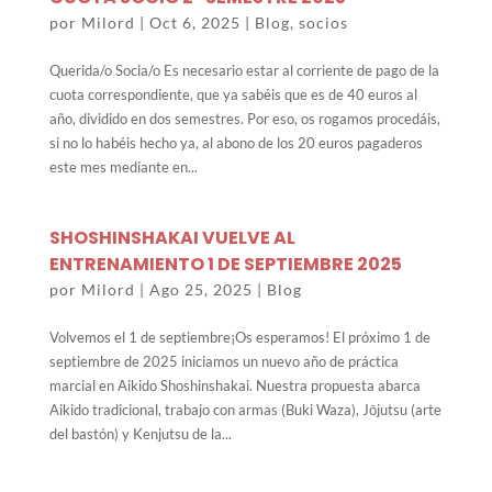
por
Milord
|
Oct 6, 2025
|
Blog
,
socios
Querida/o Socia/o Es necesario estar al corriente de pago de la
cuota correspondiente, que ya sabéis que es de 40 euros al
año, dividido en dos semestres. Por eso, os rogamos procedáis,
si no lo habéis hecho ya, al abono de los 20 euros pagaderos
este mes mediante en...
SHOSHINSHAKAI VUELVE AL
ENTRENAMIENTO 1 DE SEPTIEMBRE 2025
por
Milord
|
Ago 25, 2025
|
Blog
Volvemos el 1 de septiembre¡Os esperamos! El próximo 1 de
septiembre de 2025 iniciamos un nuevo año de práctica
marcial en Aikido Shoshinshakai. Nuestra propuesta abarca
Aikido tradicional, trabajo con armas (Buki Waza), Jōjutsu (arte
del bastón) y Kenjutsu de la...