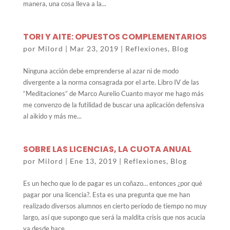
manera, una cosa lleva a la...
TORI Y AITE: OPUESTOS COMPLEMENTARIOS
por
Milord
|
Mar 23, 2019
|
Reflexiones
,
Blog
Ninguna acción debe emprenderse al azar ni de modo
divergente a la norma consagrada por el arte. Libro IV de las
“Meditaciones” de Marco Aurelio Cuanto mayor me hago más
me convenzo de la futilidad de buscar una aplicación defensiva
al aikido y más me...
SOBRE LAS LICENCIAS, LA CUOTA ANUAL
por
Milord
|
Ene 13, 2019
|
Reflexiones
,
Blog
Es un hecho que lo de pagar es un coñazo… entonces ¿por qué
pagar por una licencia?. Esta es una pregunta que me han
realizado diversos alumnos en cierto período de tiempo no muy
largo, así que supongo que será la maldita crisis que nos acucia
ya desde hace...