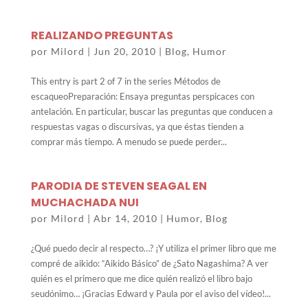
REALIZANDO PREGUNTAS
por
Milord
|
Jun 20, 2010
|
Blog
,
Humor
This entry is part 2 of 7 in the series Métodos de
escaqueoPreparación: Ensaya preguntas perspicaces con
antelación. En particular, buscar las preguntas que conducen a
respuestas vagas o discursivas, ya que éstas tienden a
comprar más tiempo. A menudo se puede perder...
PARODIA DE STEVEN SEAGAL EN
MUCHACHADA NUI
por
Milord
|
Abr 14, 2010
|
Humor
,
Blog
¿Qué puedo decir al respecto…? ¡Y utiliza el primer libro que me
compré de aikido: “Aikido Básico” de ¿Sato Nagashima? A ver
quién es el primero que me dice quién realizó el libro bajo
seudónimo… ¡Gracias Edward y Paula por el aviso del vídeo!...