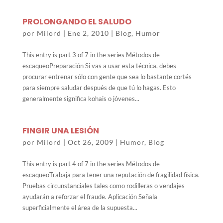
PROLONGANDO EL SALUDO
por
Milord
|
Ene 2, 2010
|
Blog
,
Humor
This entry is part 3 of 7 in the series Métodos de
escaqueoPreparación Si vas a usar esta técnica, debes
procurar entrenar sólo con gente que sea lo bastante cortés
para siempre saludar después de que tú lo hagas. Esto
generalmente significa kohais o jóvenes...
FINGIR UNA LESIÓN
por
Milord
|
Oct 26, 2009
|
Humor
,
Blog
This entry is part 4 of 7 in the series Métodos de
escaqueoTrabaja para tener una reputación de fragilidad física.
Pruebas circunstanciales tales como rodilleras o vendajes
ayudarán a reforzar el fraude. Aplicación Señala
superficialmente el área de la supuesta...