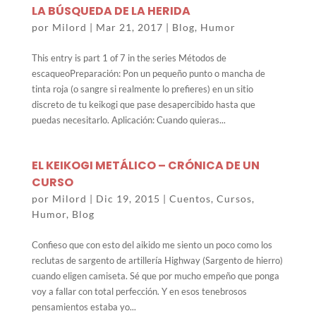
LA BÚSQUEDA DE LA HERIDA
por
Milord
|
Mar 21, 2017
|
Blog
,
Humor
This entry is part 1 of 7 in the series Métodos de
escaqueoPreparación: Pon un pequeño punto o mancha de
tinta roja (o sangre si realmente lo prefieres) en un sitio
discreto de tu keikogi que pase desapercibido hasta que
puedas necesitarlo. Aplicación: Cuando quieras...
EL KEIKOGI METÁLICO – CRÓNICA DE UN
CURSO
por
Milord
|
Dic 19, 2015
|
Cuentos
,
Cursos
,
Humor
,
Blog
Confieso que con esto del aikido me siento un poco como los
reclutas de sargento de artillería Highway (Sargento de hierro)
cuando eligen camiseta. Sé que por mucho empeño que ponga
voy a fallar con total perfección. Y en esos tenebrosos
pensamientos estaba yo...