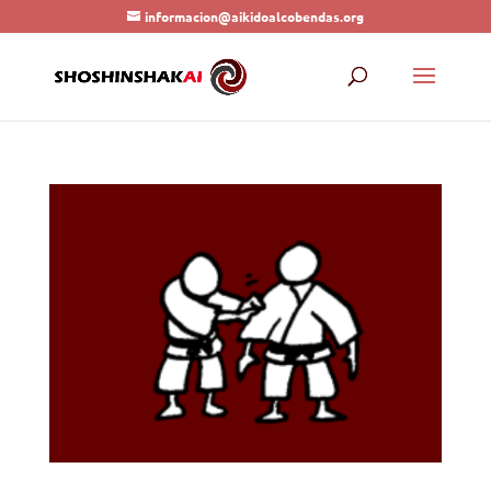
informacion@aikidoalcobendas.org