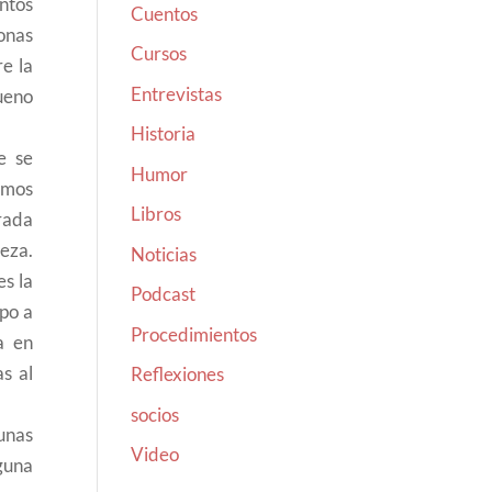
ntos
Cuentos
onas
Cursos
e la
Entrevistas
bueno
Historia
e se
Humor
iamos
Libros
rrada
beza.
Noticias
es la
Podcast
rpo a
Procedimientos
a en
s al
Reflexiones
socios
gunas
Video
guna