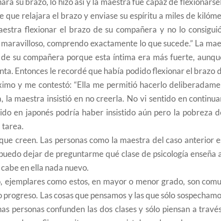
ara su brazo, lo hizo así y la maestra fue capaz de flexionárse
 que relajara el brazo y enviase su espíritu a miles de kilóm
aestra flexionar el brazo de su compañera y no lo consiguió
 maravilloso, comprendo exactamente lo que sucede.” La mae
zo de su compañera porque esta íntima era más fuerte, aunqu
ta. Entonces le recordé que había podido flexionar el brazo 
imo y me contestó: “Ella me permitió hacerlo deliberadamen
la maestra insistió en no creerla. No vi sentido en continua
 sido en japonés podría haber insistido aún pero la pobreza 
 tarea.
que creen. Las personas como la maestra del caso anterior e
o puedo dejar de preguntarme qué clase de psicología enseña 
o cabe en ella nada nuevo.
, ejemplares como estos, en mayor o menor grado, son comu
o progreso. Las cosas que pensamos y las que sólo sospechamo
nas personas confunden las dos clases y sólo piensan a travé