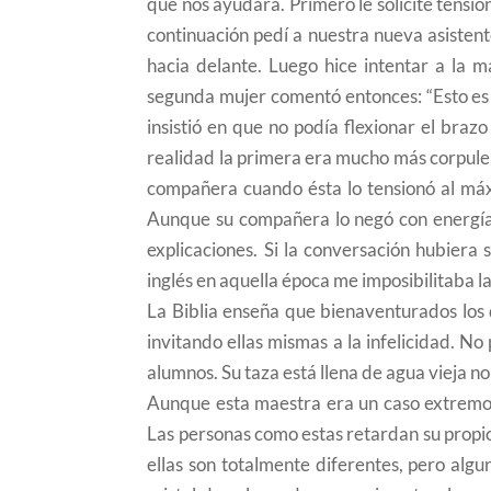
que nos ayudara. Primero le solicité tension
continuación pedí a nuestra nueva asistente
hacia delante. Luego hice intentar a la m
segunda mujer comentó entonces: “Esto es
insistió en que no podía flexionar el bra
realidad la primera era mucho más corpulen
compañera cuando ésta lo tensionó al máx
Aunque su compañera lo negó con energía, 
explicaciones. Si la conversación hubiera
inglés en aquella época me imposibilitaba la
La Biblia enseña que bienaventurados los 
invitando ellas mismas a la infelicidad. N
alumnos. Su taza está llena de agua vieja n
Aunque esta maestra era un caso extremo
Las personas como estas retardan su propi
ellas son totalmente diferentes, pero algu