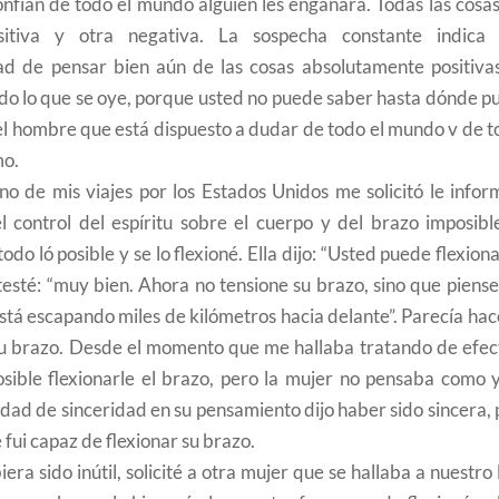
onfían de todo el mundo alguien les engañará. Todas las cosa
sitiva y otra negativa. La sospecha constante indica 
dad de pensar bien aún de las cosas absolutamente positivas
todo lo que se oye, porque usted no puede saber hasta dónde 
 el hombre que está dispuesto a dudar de todo el mundo v de 
mo.
o de mis viajes por los Estados Unidos me solicitó le infor
l control del espíritu sobre el cuerpo y del brazo imposibl
odo ló posible y se lo flexioné. Ella dijo: “Usted puede flexion
testé: “muy bien. Ahora no tensione su brazo, sino que piens
 está escapando miles de kilómetros hacia delante”. Parecía hac
 su brazo. Desde el momento que me hallaba tratando de efec
ible flexionarle el brazo, pero la mujer no pensaba como y
idad de sinceridad en su pensamiento dijo haber sido sincera,
fui capaz de flexionar su brazo.
era sido inútil, solicité a otra mujer que se hallaba a nuestro