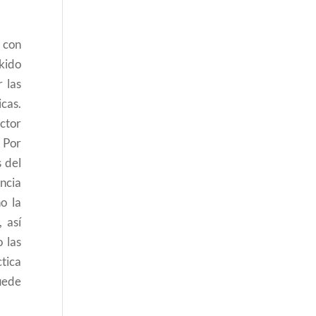
 con
kido
 las
cas.
ctor
 Por
 del
encia
o la
 así
 las
ctica
puede