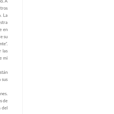
lo. A
etros
. La
stra
e en
de su
te”.
r las
de mi
stán
a sus
nes.
s de
s del