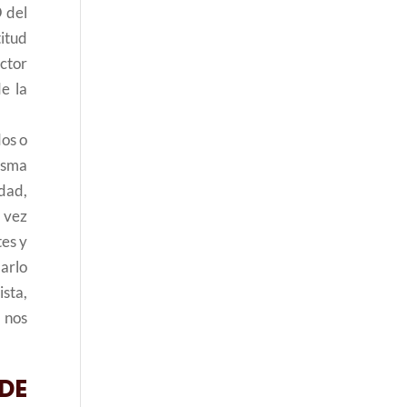
 del
titud
ctor
e la
os o
isma
dad,
 vez
tes y
arlo
sta,
 nos
DE