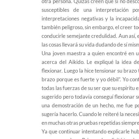
otra persona. Quizás creen que si no desc
susceptibles de una interpretación po
interpretaciones negativas y la incapaci
también peligroso, sin embargo, el creer 
conducirle semejante credulidad. Aun así,
las cosas llevará su vida dudando de sí mis
Una joven maestra a quien encontré en un
acerca del Aikido. Le expliqué la idea de
flexionar. Luego la hice tensionar su brazo t
brazo porque es fuerte y yo débil”. Yo con
todas las fuerzas de su ser que su espíritu
sugerido pero todavía conseguí flexionar
una demostración de un hecho, me fue pos
sugería hacerlo. Cuando le reiteré la neces
en muchas otras pruebas repetidas siempre 
Ya que continuar intentando explicarle hubi