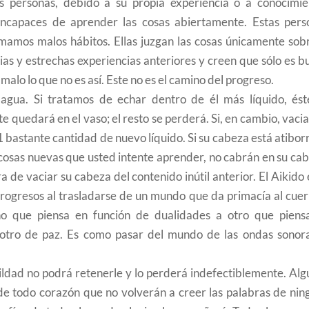
as personas, debido a su propia experiencia o a conocimie
 incapaces de aprender las cosas abiertamente. Estas pers
amamos malos hábitos. Ellas juzgan las cosas únicamente sobr
ias y estrechas experiencias anteriores y creen que sólo es 
 malo lo que no es así. Este no es el camino del progreso.
gua. Si tratamos de echar dentro de él más líquido, ést
te quedará en el vaso; el resto se perderá. Si, en cambio, vac
1 bastante cantidad de nuevo líquido. Si su cabeza está atibo
 cosas nuevas que usted intente aprender, no cabrán en su ca
 de vaciar su cabeza del contenido inútil anterior. El Aikido 
 progresos al trasladarse de un mundo que da primacía al cue
uno que piensa en función de dualidades a otro que piens
otro de paz. Es como pasar del mundo de las ondas sonora
mildad no podrá retenerle y lo perderá indefectiblemente. Al
de todo corazón que no volverán a creer las palabras de nin