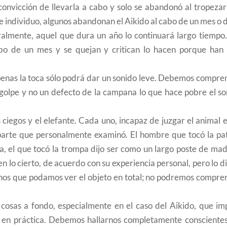
e convicción de llevarla a cabo y solo se abandonó al tropeza
 de individuo, algunos abandonan el Aikido al cabo de un mes o 
almente, aquel que dura un año lo continuará largo tiempo.
bo de un mes y se quejan y critican lo hacen porque han 
penas la toca sólo podrá dar un sonido leve. Debemos compre
l golpe y no un defecto de la campana lo que hace pobre el s
 ciegos y el elefante. Cada uno, incapaz de juzgar el animal 
 parte que personalmente examinó. El hombre que tocó la pat
, el que tocó la trompa dijo ser como un largo poste de mad
n lo cierto, de acuerdo con su experiencia personal, pero lo d
enos que podamos ver el objeto en total; no podremos compre
s cosas a fondo, especialmente en el caso del Aikido, que im
as en práctica. Debemos hallarnos completamente conscientes