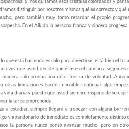
 sospechosa. Si nos quitamos esos cristales coloreados y pen
dremos distinguir por nosotros mismos qué es correcto y qué 
mucho, pero también muy tonto retardar el propio progres
 sospecha. En el Aikido la persona franca y sincera progresa
lo que está haciendo es sólo para divertirse, está bien el toc
 una vez que usted decide que éste es el camino a seguir es 
a manera sólo prueba una débil fuerza de voluntad. Aunqu
 u otras limitaciones hacen imposible continuar algo empez
a vida diaria y puesto que usted siempre dispone de su espír
onar la tarea emprendida.
a a estudiar, siempre llegará a tropezar con alguna barrer
algo y abandonarlo de inmediato es completamente distinto d
asos la persona nunca pensó avanzar mucho, pero en otros