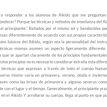
ra responder a los alumnos de Aikido que me preguntan
bedecer? Porque las técnicas y métodos de enseñanza del Ai
al principiante.” Bañados por el mismo sol y bendecidos por
resan diferentemente de acuerdo con sus propias característi
os básicos del Aikido, según sea la personalidad del instru
técnicas mismas asumen un aspecto ligeramente diferente.
s que se apartan claramente de los principios fundamentales
 estos principios no es necesario considerar extraña esta difer
e técnicas que expresan a través de todo el cuerpo human
verso mismo varía en primavera, verano, otoño e invierno,
uaves como las brisas de primavera y algunas severas como
e con el lugar y el tiempo. Generalmente, el principiante pra
 en el Aikido Y arrollarse su cuerpo, llega al punto en que 