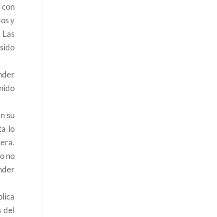
r con
dos y
 Las
sido
nder
onido
en su
a lo
era.
io no
nder
plica
 del