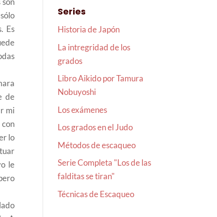
s son
Series
sólo
. Es
Historia de Japón
puede
La intregridad de los
todas
grados
Libro Aikido por Tamura
mara
Nobuyoshi
e de
Los exámenes
ar mi
e con
Los grados en el Judo
er lo
Métodos de escaqueo
tuar
Serie Completa "Los de las
o le
falditas se tiran"
 pero
Técnicas de Escaqueo
 lado