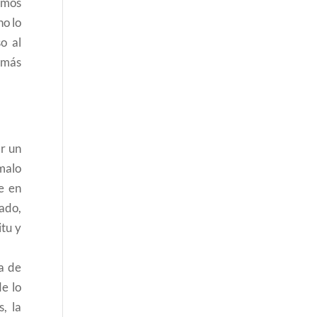
samos
no lo
o al
 más
ar un
malo
e en
ado,
itu y
a de
e lo
, la