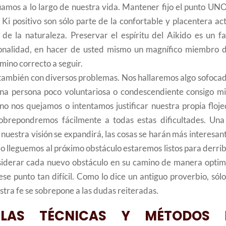
uamos a lo largo de nuestra vida. Mantener fijo el punto UNO
 Ki positivo son sólo parte de la confortable y placentera ac
de la naturaleza. Preservar el espíritu del Aikido es un fa
sonalidad, en hacer de usted mismo un magnífico miembro d
amino correcto a seguir.
 también con diversos problemas. Nos hallaremos algo sofocad
una persona poco voluntariosa o condescendiente consigo m
o nos quejamos o intentamos justificar nuestra propia floje
obrepondremos fácilmente a todas estas dificultades. Una
nuestra visión se expandirá, las cosas se harán más interesan
 lleguemos al próximo obstáculo estaremos listos para derrib
iderar cada nuevo obstáculo en su camino de manera optimi
 punto tan difícil. Como lo dice un antiguo proverbio, sólo
tra fe se sobrepone a las dudas reiteradas.
 LAS TÉCNICAS Y MÉTODOS 