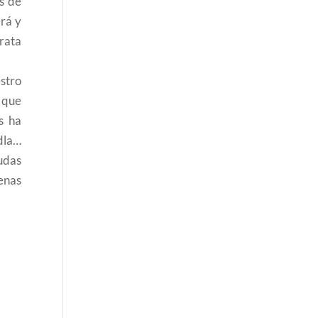
s de
rá y
trata
estro
 que
s ha
dla…
udas
penas