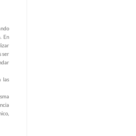
ando
. En
lizar
s ser
ndar
 las
isma
ncia
nico,