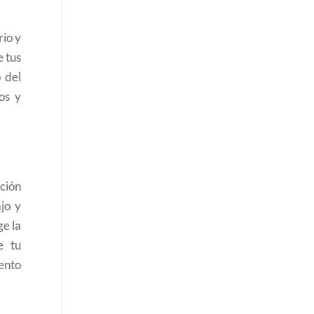
rio y
e tus
 del
os y
ición
jo y
ge la
e tu
iento