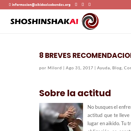
informacion@aikidoalcobendas.org
8 BREVES RECOMENDACION
por
Milord
|
Ago 31, 2017
|
Ayuda
,
Blog
,
Con
Sobre la actitud
No busques el enfre
actitud que te lleve
lugar en aikido. Tu 