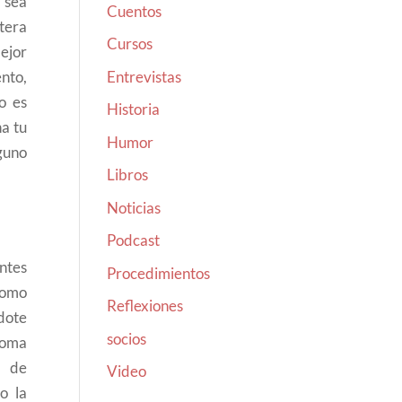
 sea
Cuentos
tera
Cursos
ejor
Entrevistas
ento,
o es
Historia
na tu
Humor
guno
Libros
Noticias
Podcast
antes
Procedimientos
 como
Reflexiones
dote
socios
Toma
a de
Video
o la