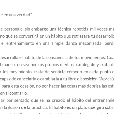
te en una verdad”
le personaje, sin embargo una técnica repetida mil veces ma
ino que se convertirá en un hábito que retrasará tu desarroll
ir el entrenamiento en una simple danza mecanizada, perd
 desarrolla el hábito de la consciencia de tus movimientos. C
l maestro o sea por tus propios medios, catalógalo y trata d
ar los movimiento, trata de sentirte cómodo en cada punto d
y capaz de cancelarla o cambiarla a tu libre disposición. “Apres
 para esta ocasión, no por hacer las cosas más deprisa las es
en al contrario.
dar por sentado que se ha creado el hábito del entrenamie
la ilusión de la práctica. El habíto es un plato que gira sob