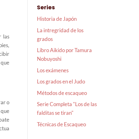
Series
Historia de Japón
La intregridad de los
 las
grados
pies,
Libro Aikido por Tamura
cibir
Nobuyoshi
 que
Los exámenes
Los grados en el Judo
Métodos de escaqueo
ar o
Serie Completa "Los de las
l que
falditas se tiran"
mbate
Técnicas de Escaqueo
Actua