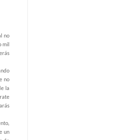
l no
o mil
erás
uando
e no
e la
úrate
tarás
nto,
re un