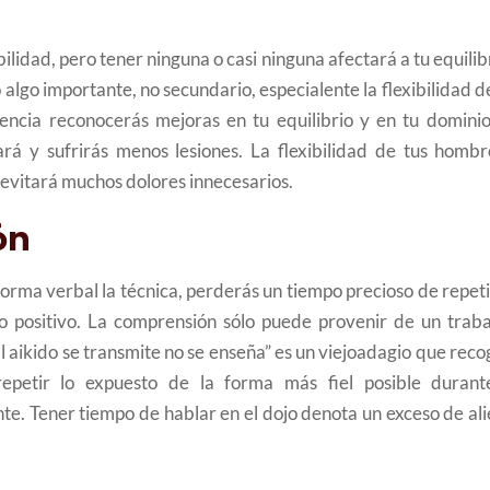
ilidad, pero tener ninguna o casi ninguna afectará a tu equilib
algo importante, no secundario, especialente la flexibilidad d
tencia reconocerás mejoras en tu equilibrio y en tu dominio
ará y sufrirás menos lesiones. La flexibilidad de tus hombr
 evitará muchos dolores innecesarios.
ón
forma verbal la técnica, perderás un tiempo precioso de repet
 positivo. La comprensión sólo puede provenir de un traba
El aikido se transmite no se enseña” es un viejoadagio que reco
epetir lo expuesto de la forma más fiel posible durant
nte. Tener tiempo de hablar en el dojo denota un exceso de al