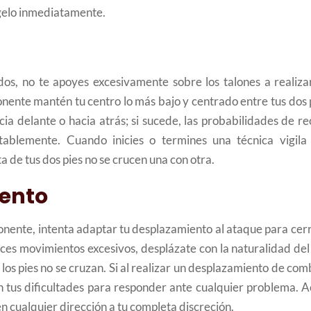
ígelo inmediatamente.
os, no te apoyes excesivamente sobre los talones a realizar
onente mantén tu centro lo más bajo y centrado entre tus dos 
ia delante o hacia atrás; si sucede, las probabilidades de re
tablemente. Cuando inicies o termines una técnica vigila
a de tus dos pies no se crucen una con otra.
iento
ente, intenta adaptar tu desplazamiento al ataque para cerr
ices movimientos excesivos, desplázate con la naturalidad de
los pies no se cruzan. Si al realizar un desplazamiento de co
án tus dificultades para responder ante cualquier problema. 
n cualquier dirección a tu completa discreción.