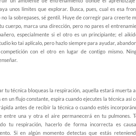
truir un ambiente de entrenamiento donde el aprendizaje
a unos límites que explorar. Busca, pues, cual es esa fron
no la sobrepases, sé gentil. Huye de corregir para creerte m
n tu cuerpo, marca una dirección, pero no pares el entrenami
ñero, especialmente si el otro es un principiante; el aikid
tudio ko tai aplícalo, pero hazlo siempre para ayudar, abando
a competición con el otro en lugar de contigo mismo. Nin
enseñar.
ar tu técnica bloqueas la respiración, aquella estará muerta 
 en un flujo constante, espira cuando ejecutes la técnica así
ápida antes de recibir la técnica o cuando estés incorporán
e entre una y otra el aire permanecerá en tu pulmones. 
do tu respiración, hacerlo de forma incorrecta es caus
ento. Si en algún momento detectas que estás reteniend