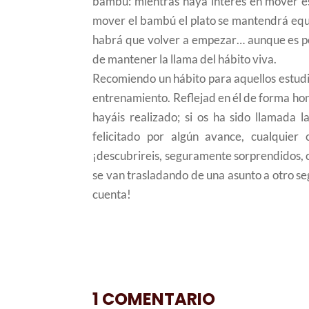
bambú: mientras haya interés en mover ést
mover el bambú el plato se mantendrá equ
habrá que volver a empezar… aunque es posi
de mantener la llama del hábito viva.
Recomiendo un hábito para aquellos estudi
entrenamiento. Reflejad en él de forma ho
hayáis realizado; si os ha sido llamada 
felicitado por algún avance, cualquier
¡descubrireis, seguramente sorprendidos,
se van trasladando de una asunto a otro se
cuenta!
1 COMENTARIO