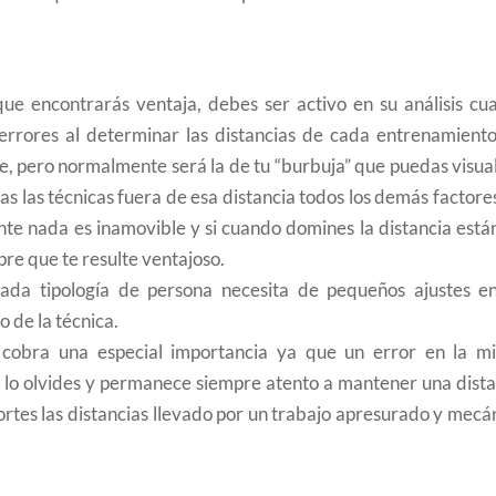
ue encontrarás ventaja, debes ser activo en su análisis cu
 errores al determinar las distancias de cada entrenamiento
te, pero normalmente será la de tu “burbuja” que puedas visua
as las técnicas fuera de esa distancia todos los demás factore
te nada es inamovible y si cuando domines la distancia está
re que te resulte ventajoso.
da tipología de persona necesita de pequeños ajustes en
o de la técnica.
 cobra una especial importancia ya que un error en la m
o lo olvides y permanece siempre atento a mantener una dista
rtes las distancias llevado por un trabajo apresurado y mecá