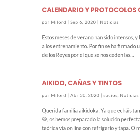
CALENDARIO Y PROTOCOLOS 
por
Milord
|
Sep 6, 2020
|
Noticias
Estos meses de verano han sido intensos, y 
a los entrenamiento. Por fin se ha firmado
de los Reyes por el que se nos ceden las...
AIKIDO, CAÑAS Y TINTOS
por
Milord
|
Abr 30, 2020
|
socios
,
Noticias
Querida familia aikidoka: Ya que echáis tan
🥋, os hemos preparado la solución perfecta:
teórica vía on line con refrigerio y tapa. O m