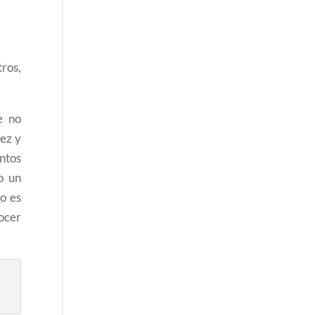
ros,
e no
lez y
entos
o un
o es
ocer