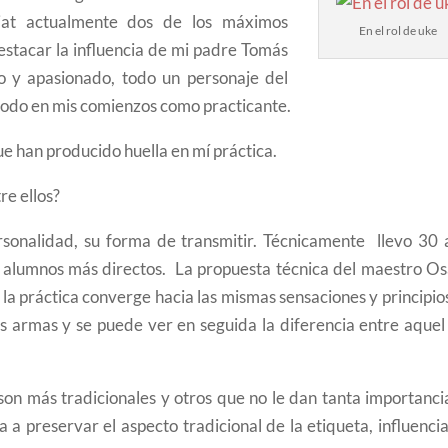
liat actualmente dos de los máximos
En el rol de uke
estacar la influencia de mi padre Tomás
o y apasionado, todo un personaje del
todo en mis comienzos como practicante.
ue han producido huella en mí práctica.
re ellos?
rsonalidad, su forma de transmitir. Técnicamente llevo 30 
us alumnos más directos. La propuesta técnica del maestro O
l la práctica converge hacia las mismas sensaciones y principio
las armas y se puede ver
en seguida la diferencia entre aquel
son más tradicionales y otros que no le dan tanta importanci
a preservar el aspecto tradicional de la etiqueta, influenci