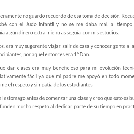
ceramente no guardo recuerdo de esa toma de decisión. Recu
obé con el Judo infantil y no se me daba mal, al tiempo
ía algún dinero extra mientras seguía con mis estudios.
s, era muy sugerente viajar, salir de casa y conocer gente a l
ncipiantes, por aquel entonces era 1º Dan.
e dar clases era muy beneficioso para mi evolución técni
elativamente fácil ya que mi padre me apoyó en todo mome
e el respeto y simpatía de los estudiantes.
 el estómago antes de comenzar una clase y creo que esto es 
nfunden mucho respeto al dedicar parte de su tiempo en pract