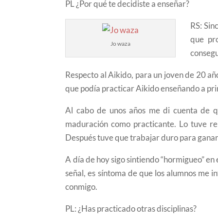
PL ¿Por qué te decidiste a enseñar?
RS: Sin
que pr
Jo waza
consegu
Respecto al Aikido, para un joven de 20 año
que podía practicar Aikido enseñando a pri
Al cabo de unos años me di cuenta de qu
maduración como practicante. Lo tuve r
Después tuve que trabajar duro para ganarm
A día de hoy sigo sintiendo “hormigueo” en
señal, es síntoma de que los alumnos me i
conmigo.
PL: ¿Has practicado otras disciplinas?