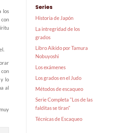
Series
 los
Historia de Japón
 con
íritu
La intregridad de los
grados
Libro Aikido por Tamura
el.
Nobuyoshi
orar
Los exámenes
 con
Los grados en el Judo
y lo
a al
Métodos de escaqueo
Serie Completa "Los de las
falditas se tiran"
 muy
Técnicas de Escaqueo