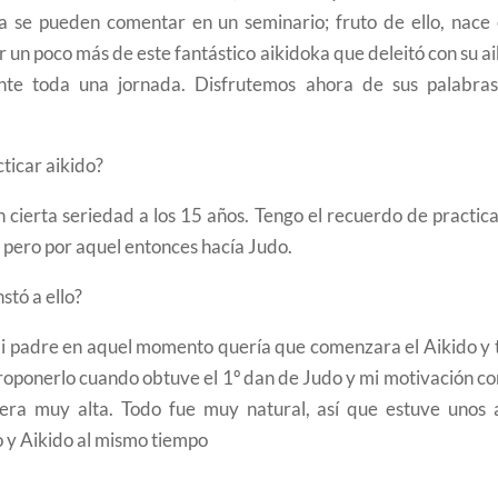
a se pueden comentar en un seminario; fruto de ello, nace 
un poco más de este fantástico aikidoka que deleitó con su a
nte toda una jornada. Disfrutemos ahora de sus palabras
ticar aikido?
cierta seriedad a los 15 años. Tengo el recuerdo de practica
o pero por aquel entonces hacía Judo.
nstó a ello?
i padre en aquel momento quería que comenzara el Aikido y 
proponerlo cuando obtuve el 1º dan de Judo y mi motivación co
 era muy alta. Todo fue muy natural, así que estuve unos 
 y Aikido al mismo tiempo