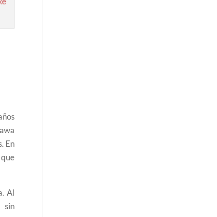
años
sawa
s. En
 que
a. Al
a sin