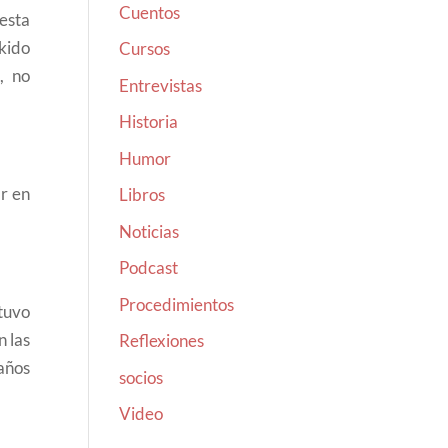
Cuentos
esta
ikido
Cursos
, no
Entrevistas
Historia
Humor
r en
Libros
Noticias
Podcast
Procedimientos
tuvo
n las
Reflexiones
años
socios
Video