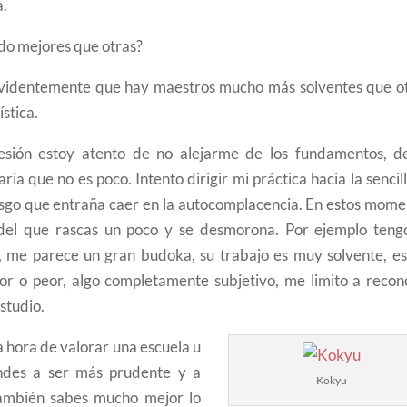
a.
ido mejores que otras?
Evidentemente que hay maestros mucho más solventes que ot
stica.
sesión estoy atento de no alejarme de los fundamentos, d
ria que no es poco. Intento dirigir mi práctica hacia la sencil
riesgo que entraña caer en la autocomplacencia. En estos mom
o del que rascas un poco y se desmorona. Por ejemplo teng
r, me parece un gran budoka, su trabajo es muy solvente, es
jor o peor, algo completamente subjetivo, me limito a recon
estudio.
a hora de valorar una escuela u
endes a ser más prudente y a
Kokyu
 también sabes mucho mejor lo