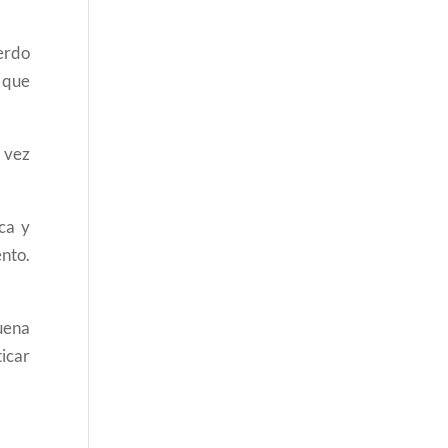
erdo
 que
a vez
ca y
nto.
buena
icar