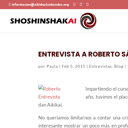
informacion@aikidoalcobendas.org
ENTREVISTA A ROBERTO SÁ
por
Paula
|
Feb 5, 2015
|
Entrevistas
,
Blog
|
Impartiendo el curs
año, tuvimos el pla
dan Aikikai.
No queríamos limitarnos a contar una cr
interesante mostrar un poco más en pro