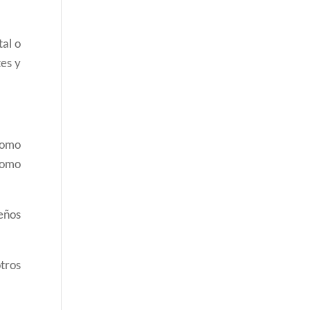
tal o
tes y
como
como
eños
otros