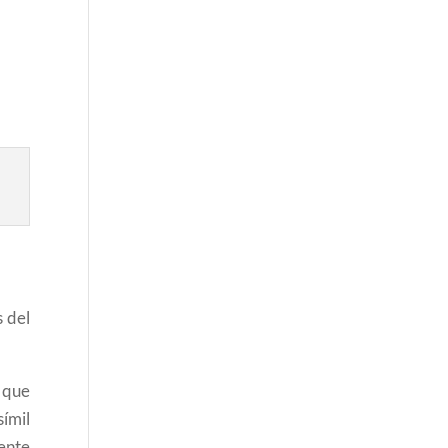
s del
a que
símil
ente