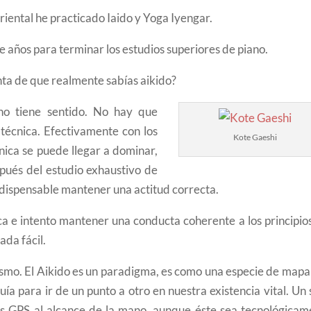
riental he practicado Iaido y Yoga Iyengar.
e años para terminar los estudios superiores de piano.
enta de que realmente sabías aikido?
 no tiene sentido. No hay que
 técnica. Efectivamente con los
Kote Gaeshi
cnica se puede llegar a dominar,
spués del estudio exhaustivo de
 indispensable mantener una actitud correcta.
ica e intento mantener una conducta coherente a los principio
ada fácil.
 mismo. El Aikido es un paradigma, es como una especie de map
uía para ir de un punto a otro en nuestra existencia vital. Un 
s GPS al alcance de la mano, aunque éste sea tecnológicam