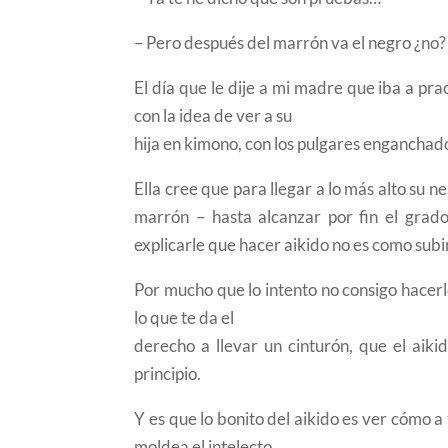
– Pero después del marrón va el negro ¿no?
El día que le dije a mi madre que iba a pra
con la idea de ver a su
hija en kimono, con los pulgares enganchado
Ella cree que para llegar a lo más alto su n
marrón – hasta alcanzar por fin el grado
explicarle que hacer aikido no es como subi
Por mucho que lo intento no consigo hacerl
lo que te da el
derecho a llevar un cinturón, que el aiki
principio.
Y es que lo bonito del aikido es ver cómo a 
moldea el intelecto.