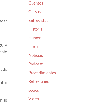
Cuentos
Cursos
Entrevistas
asear
Historia
Humor
zul y
Libros
ento
Noticias
Podcast
grado
Procedimientos
Reflexiones
 otro
socios
Video
én se