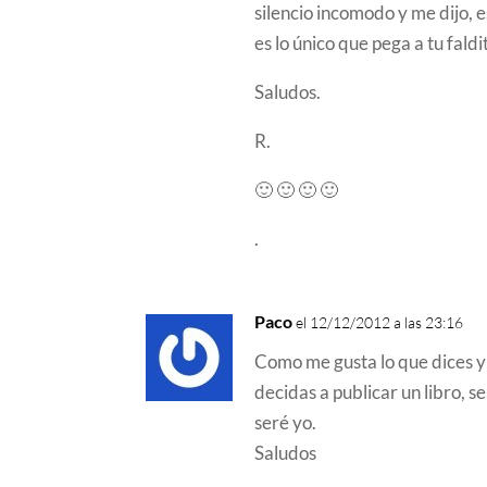
silencio incomodo y me dijo, 
es lo único que pega a tu fa
Saludos.
R.
🙂 🙂 🙂 🙂
.
Paco
el 12/12/2012 a las 23:16
Como me gusta lo que dices y 
decidas a publicar un libro, 
seré yo.
Saludos