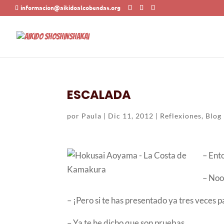
informacion@aikidoalcobendas.org
ESCALADA
por
Paula
|
Dic 11, 2012
|
Reflexiones
,
Blog
– Ent
– No
– ¡Pero si te has presentado ya tres veces 
– Ya te he dicho que son pruebas…