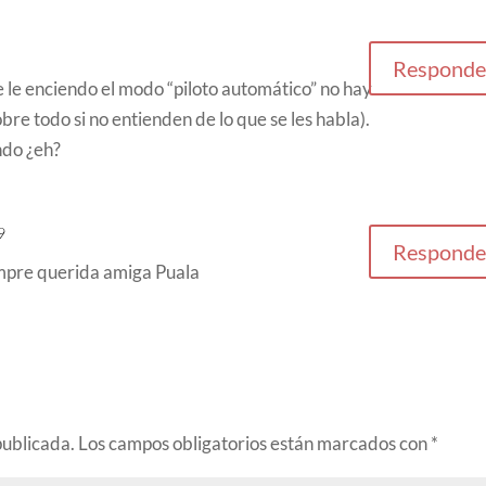
Responde
 le enciendo el modo “piloto automático” no hay
re todo si no entienden de lo que se les habla).
ndo ¿eh?
9
Responde
mpre querida amiga Puala
publicada.
Los campos obligatorios están marcados con
*