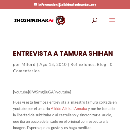
informacion@aikidoalcobendas.org
ENTREVISTA A TAMURA SHIHAN
por
Milord
|
Ago 18, 2010
|
Reflexiones
,
Blog
|
0
Comentarios
[youtube]0iW5rngBuGA[/youtube]
Pues vi esta hermosa entrevista al maestro tamura colgada en
youtube por el usuario
Aikido Aikikai Annaba
y me he tomado
la libertad de subtitularlo al castellano y sincronizar el audio,
que iba un poco adelantado en el original con respecto a la
imagen. Espero que os guste y os haga meditar.