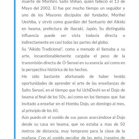
muerte de Morihiro Saito Shihan, quien falleció el 13 de
Mayo del 2002. El fue por mucho tiempo un seguidor y
uno de los Mayores discípulos del fundador, Morihei
Ueshiba, y sirvió como guardián del Santuario del Aikido
en Iwama, prefectura de Ibaraki, Japón. Su distinguida
influencia puede ser vista todavía directa o
indirectamente en casi todas las partes del globo.
Su “Aikido Tradicional”, como a menudo él llamaba a su
arte, incuestionablemente cargaba el peso de la
transmisión directa de O-Sensei en su esencia así como en
la perspectiva histórica de los hechos.
He sido bastante afortunado de haber tenido
oportunidades de aprender el arte de las enseñanzas de
Saito Sensei, en el tiempo que fui UchiDeshi en el Dojo de
Iwama al final de los 50s, así como en los tiempos que fue
invitado a enseñar en el Hombu Dojo, un domingo al mes,
al principio de los 60.
Aún puedo oír el sonido de sus pasos acercándose al Dojo
desde su casa en Iwama, que no estaba a mas de 50
metros de distancia, muy temprano para la clase de la
mañana. Con el sonido peculiar de las geta (zapatos de