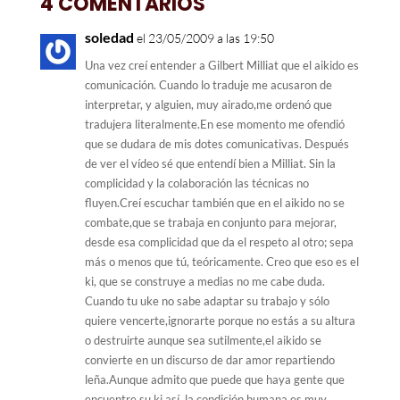
4 COMENTARIOS
soledad
el 23/05/2009 a las 19:50
Una vez creí entender a Gilbert Milliat que el aikido es
comunicación. Cuando lo traduje me acusaron de
interpretar, y alguien, muy airado,me ordenó que
tradujera literalmente.En ese momento me ofendió
que se dudara de mis dotes comunicativas. Después
de ver el vídeo sé que entendí bien a Milliat. Sin la
complicidad y la colaboración las técnicas no
fluyen.Creí escuchar también que en el aikido no se
combate,que se trabaja en conjunto para mejorar,
desde esa complicidad que da el respeto al otro; sepa
más o menos que tú, teóricamente. Creo que eso es el
ki, que se construye a medias no me cabe duda.
Cuando tu uke no sabe adaptar su trabajo y sólo
quiere vencerte,ignorarte porque no estás a su altura
o destruirte aunque sea sutilmente,el aikido se
convierte en un discurso de dar amor repartiendo
leña.Aunque admito que puede que haya gente que
encuentre su ki así, la condición humana es muy