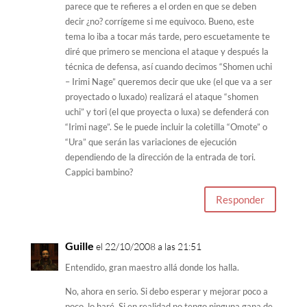
parece que te refieres a el orden en que se deben
decir ¿no? corrígeme si me equivoco. Bueno, este
tema lo iba a tocar más tarde, pero escuetamente te
diré que primero se menciona el ataque y después la
técnica de defensa, así cuando decimos “Shomen uchi
– Irimi Nage” queremos decir que uke (el que va a ser
proyectado o luxado) realizará el ataque “shomen
uchi” y tori (el que proyecta o luxa) se defenderá con
“Irimi nage”. Se le puede incluir la coletilla “Omote” o
“Ura” que serán las variaciones de ejecución
dependiendo de la dirección de la entrada de tori.
Cappici bambino?
Responder
Guille
el 22/10/2008 a las 21:51
Entendido, gran maestro allá donde los halla.
No, ahora en serio. Si debo esperar y mejorar poco a
poco, lo haré. Si en realidad no tengo ninguna gana de