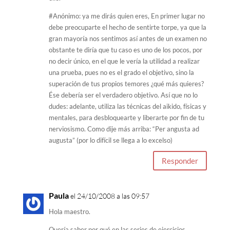
#Anónimo: ya me dirás quien eres, En primer lugar no
debe preocuparte el hecho de sentirte torpe, ya que la
gran mayoría nos sentimos así antes de un examen no
obstante te diría que tu caso es uno de los pocos, por
no decir único, en el que le vería la utilidad a realizar
una prueba, pues no es el grado el objetivo, sino la
superación de tus propios temores ¿qué más quieres?
Ése debería ser el verdadero objetivo. Así que no lo
dudes: adelante, utiliza las técnicas del aikido, físicas y
mentales, para desbloquearte y liberarte por fin de tu
nerviosismo. Como dije más arriba: “Per angusta ad
augusta” (por lo difícil se llega a lo excelso)
Responder
Paula
el 24/10/2008 a las 09:57
Hola maestro.
Quería saber por qué en las series de ejercicios