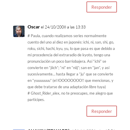
Responder
Oscar
el 24/10/2008 a las 13:33
# Paula, cuando realizamos series normalmente
cuento del uno al diez en japonés: ichi, ni, san, shi, go,
roku, sichi, hachi, kyu, yu, lo que pasa es que debido a
mi procedencia del extraradio de kyoto, tengo una
pronunciación un poco barriobajera. Así “ichi” se
convierte en “jiich”; “ni” en “niij”; san en “jan”, y así
sucesivamente… hasta llegar a “ju” que se convierte
en “yuuuuuuu” (el IOOOOOOOO!! que mencionas, y
que debe tratarse de una adaptación libre tuya)
# Ghost_Rider_alex, no te preocupes, me alegro que
participes.
Responder