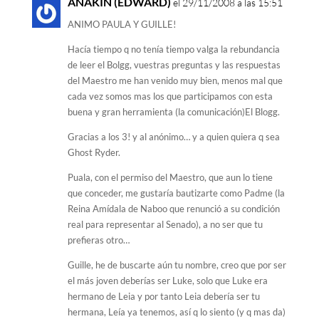
ANAKIN (EDWARD)
el 29/11/2008 a las 15:51
ANIMO PAULA Y GUILLE!
Hacía tiempo q no tenía tiempo valga la rebundancia
de leer el Bolgg, vuestras preguntas y las respuestas
del Maestro me han venido muy bien, menos mal que
cada vez somos mas los que participamos con esta
buena y gran herramienta (la comunicación)El Blogg.
Gracias a los 3! y al anónimo… y a quien quiera q sea
Ghost Ryder.
Puala, con el permiso del Maestro, que aun lo tiene
que conceder, me gustaría bautizarte como Padme (la
Reina Amídala de Naboo que renunció a su condición
real para representar al Senado), a no ser que tu
prefieras otro…
Guille, he de buscarte aún tu nombre, creo que por ser
el más joven deberías ser Luke, solo que Luke era
hermano de Leia y por tanto Leia debería ser tu
hermana, Leía ya tenemos, así q lo siento (y q mas da)