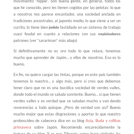
movimiento “hippie”. Son buena gente, en general, todos los
que he conocido, pero les tienen cogidos por las pelotas: lo que
a nosotros nos parece encantador, una sociedad anclada en
tradiciones ancestrales, al japonés medio, lo que viene a ser un
currito, lo tiene bien
jodido
fastidiado en un sistema de trabajo
cuasi feudal en cuanto a relaciones con sus
explotadores
patrones (ver “sarariman” más abajo)
Sí definitivamente no es oro todo lo que reluce, tenemos
mucho que aprender de Japón… y ellos de nosotros. Eso es lo
bueno.
En fin, no quiero cargar las tintas, porque en este país también
tenemos lo nuestro… y algo más, pero sí creo que debemos
tener claro que no es una bucólica sociedad de verdes valles,
donde todo el mundo se saluda sonriente. Bueno… sí que tienen
verdes valles y es verdad que se saludan mucho y van dando
reverencias a todo quisque. ¿Pero de verdad son así? Bueno
mucho mejor que estas disgresiones y aportar lo que nuestro
proboscídeo de cabecera dice en su blog
Asia, Buda y rollitos
primavera
sobre Japón. Recomiendo encarecidamente la
lectura de su blog.
Y es que Tiburcio, como buen elefante, ha