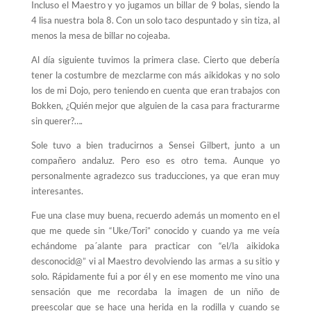
Incluso el Maestro y yo jugamos un billar de 9 bolas, siendo la
4 lisa nuestra bola 8. Con un solo taco despuntado y sin tiza, al
menos la mesa de billar no cojeaba.
Al día siguiente tuvimos la primera clase. Cierto que debería
tener la costumbre de mezclarme con más aikidokas y no solo
los de mi Dojo, pero teniendo en cuenta que eran trabajos con
Bokken, ¿Quién mejor que alguien de la casa para fracturarme
sin querer?….
Sole tuvo a bien traducirnos a Sensei Gilbert, junto a un
compañero andaluz. Pero eso es otro tema. Aunque yo
personalmente agradezco sus traducciones, ya que eran muy
interesantes.
Fue una clase muy buena, recuerdo además un momento en el
que me quede sin “Uke/Tori” conocido y cuando ya me veía
echándome pa´alante para practicar con “el/la aikidoka
desconocid@” vi al Maestro devolviendo las armas a su sitio y
solo. Rápidamente fui a por él y en ese momento me vino una
sensación que me recordaba la imagen de un niño de
preescolar que se hace una herida en la rodilla y cuando se