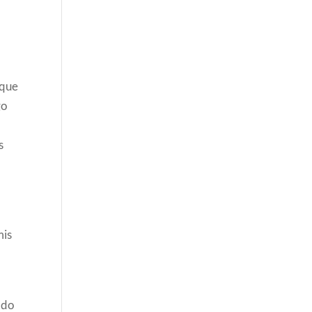
n
 que
go
s
mis
ado