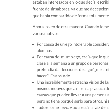
estaban interesados en lo que decía, escrib
fuente de sinsabores, ya que me decepcio
que había compartido de forma totalmente ab
Ahora lo veo de otra manera. Cuando tomé 
varios motivos:
Por causa de un ego intolerable consider
alumnos.
Por causa del mismo ego, creía que lo qu
clase a la semana a un grupo de personas
pretendía dar lecciones de algo? ¿me cre
hacer?. Es absurdo.
Una increiblemente estrecha visión de la
mismos motivos que a mí en la práctica d
causas que pueden llevar a una persona a e
pero no tiene porqué serlo para otros, ni
Todo ello me llevó, y aquí está la raíz de