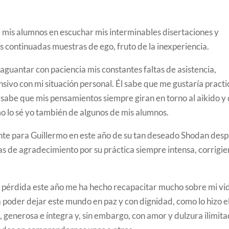
e mis alumnos en escuchar mis interminables disertaciones y
continuadas muestras de ego, fruto de la inexperiencia.
aguantar con paciencia mis constantes faltas de asistencia,
vo con mi situación personal. Él sabe que me gustaría practi
abe que mis pensamientos siempre giran en torno al aikido y
mo lo sé yo también de algunos de mis alumnos.
te para Guillermo en este año de su tan deseado Shodan des
as de agradecimiento por su práctica siempre intensa, corrigi
a pérdida este año me ha hecho recapacitar mucho sobre mi vi
 poder dejar este mundo en paz y con dignidad, como lo hizo el
 generosa e íntegra y, sin embargo, con amor y dulzura ilimit