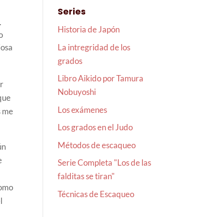
Series
.
Historia de Japón
o
La intregridad de los
iosa
grados
Libro Aikido por Tamura
ir
Nobuyoshi
 que
Los exámenes
s me
Los grados en el Judo
Métodos de escaqueo
ún
e
Serie Completa "Los de las
falditas se tiran"
como
Técnicas de Escaqueo
l