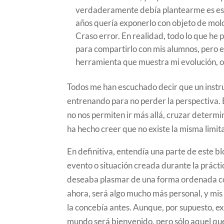
verdaderamente debía plantearme es escr
años quería exponerlo con objeto de mold
Craso error. En realidad, todo lo que he
para compartirlo con mis alumnos, pero e
herramienta que muestra mi evolución, o f
Todos me han escuchado decir que un instru
entrenando para no perder la perspectiva.
no nos permiten ir más allá, cruzar determ
ha hecho creer que no existe la misma limit
En definitiva, entendía una parte de este
evento o situación creada durante la prácti
deseaba plasmar de una forma ordenada con
ahora, será algo mucho más personal, y mis 
la concebía antes. Aunque, por supuesto, e
mundo será bienvenido, pero sólo aquel qu