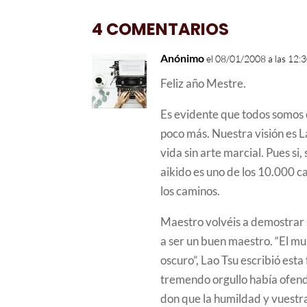
4 COMENTARIOS
Anónimo
el 08/01/2008 a las 12:
Feliz año Mestre.
Es evidente que todos somos o
poco más. Nuestra visión es L
vida sin arte marcial. Pues si
aikido es uno de los 10.000 c
los caminos.
Maestro volvéis a demostrar s
a ser un buen maestro. “El mun
oscuro”, Lao Tsu escribió est
tremendo orgullo había ofend
don que la humildad y vuestra