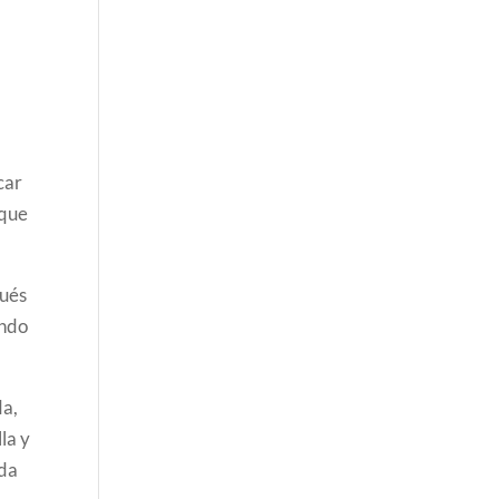
car
 que
pués
endo
da,
la y
ada