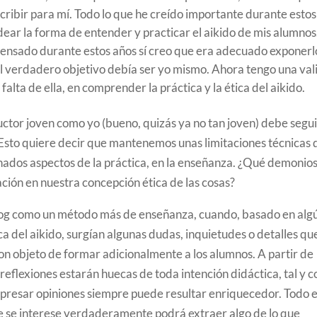
ibir para mí. Todo lo que he creído importante durante estos
ear la forma de entender y practicar el aikido de mis alumnos
 pensado durante estos años sí creo que era adecuado exponerl
l verdadero objetivo debía ser yo mismo. Ahora tengo una val
alta de ella, en comprender la práctica y la ética del aikido.
ctor joven como yo (bueno, quizás ya no tan joven) debe segu
 Esto quiere decir que mantenemos unas limitaciones técnicas
inados aspectos de la práctica, en la enseñanza. ¿Qué demonio
ación en nuestra concepción ética de las cosas?
 blog como un método más de enseñanza, cuando, basado en alg
ca del aikido, surgían algunas dudas, inquietudes o detalles qu
 objeto de formar adicionalmente a los alumnos. A partir de
reflexiones estarán huecas de toda intención didáctica, tal y 
xpresar opiniones siempre puede resultar enriquecedor. Todo e
e se interese verdaderamente podrá extraer algo de lo que