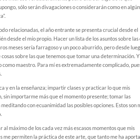
 supongo, sólo serán divagaciones o considerarán como en algú
a”.
do relacionadas, el año entrante se presenta crucial desde el
én desde el mío propio. Hacer un lista de los asuntos sobre las
ros meses sería farragoso y un poco aburrido, pero desde lue
 de cosas sobre las que tenemos que tomar una determinación. Y
, o como maestro. Para mí es extremadamente complicado, pue
.
a y en la enseñanza; impartir clases y practicar lo que mis
, sin importarme más que el momento presente; tomar las
 meditando con ecuanimidad las posibles opciones. Estos son 
.
tar al máximo de los cada vez más escasos momentos que mis
es me permiten la práctica de este arte, que tanto me ha aport