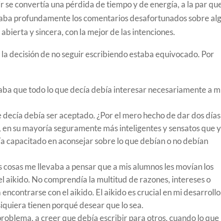
ir se convertía una pérdida de tiempo y de energía, a la par qu
naba profundamente los comentarios desafortunados sobre al
ierta y sincera, con la mejor de las intenciones.
la decisión de no seguir escribiendo estaba equivocado. Por
aba que todo lo que decía debía interesar necesariamente a m
e decía debía ser aceptado. ¿Por el mero hecho de dar dos días
, en su mayoría seguramente más inteligentes y sensatos que y
ía capacitado en aconsejar sobre lo que debían o no debían
s cosas me llevaba a pensar que a mis alumnos les movían los
el aikido. No comprendía la multitud de razones, intereses o
ncontrarse con el aikido. El aikido es crucial en mi desarrollo
 siquiera tienen porqué desear que lo sea.
l problema, a creer que debía escribir para otros, cuando lo que