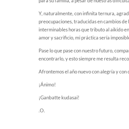
para su familia, a pesar de nuestras dificu
Y, naturalmente, con infinita ternura, agra
preocupaciones, traducidas en cambios de 
interminables horas que tributo al aikido en
amor y sacrificio, mi práctica sería imposi
Pase lo que pase con nuestro futuro, compar
encontrarlo, y esto siempre me resulta rec
Afrontemos el año nuevo con alegría y con 
¡Ánimo!
¡Ganbatte kudasai!
.O.