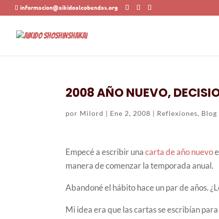
informacion@aikidoalcobendas.org
2008 AÑO NUEVO, DECISI
por
Milord
|
Ene 2, 2008
|
Reflexiones
,
Blog
Empecé a escribir una
carta de año nuevo
e
manera de comenzar la temporada anual.
Abandoné el hábito hace un par de años. ¿
Mi idea era que las cartas se escribían para 