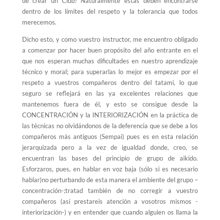
de crear un Club? Naturalmente éstas deben encontrarse
dentro de los límites del respeto y la tolerancia que todos
merecemos.
Dicho esto, y como vuestro instructor, me encuentro obligado
a comenzar por hacer buen propósito del año entrante en el
que nos esperan muchas dificultades en nuestro aprendizaje
técnico y moral; para superarlas lo mejor es empezar por el
respeto a vuestros compañeros dentro del tatami, lo que
seguro se reflejará en las ya excelentes relaciones que
mantenemos fuera de él, y esto se consigue desde la
CONCENTRACIÓN y la INTERIORIZACIÓN en la práctica de
las técnicas no olvidándonos de la deferencia que se debe a los
compañeros más antiguos (Sempai) pues es en esta relación
jerarquizada pero a la vez de igualdad donde, creo, se
encuentran las bases del principio de grupo de aikido.
Esforzaros, pues, en hablar en voz baja (sólo si es necesario
hablar)no perturbando de esta manera el ambiente del grupo –
concentración-;tratad también de no corregir a vuestro
compañeros (así prestareis atención a vosotros mismos -
interiorización-) y en entender que cuando alguien os llama la