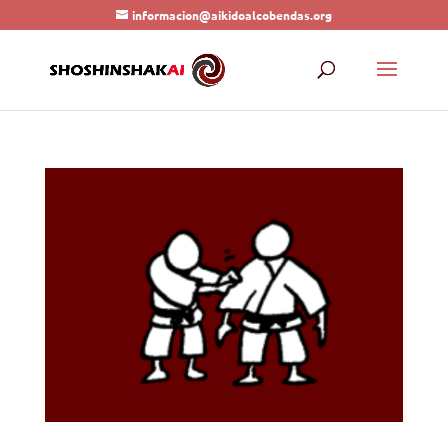
informacion@aikidoalcobendas.org