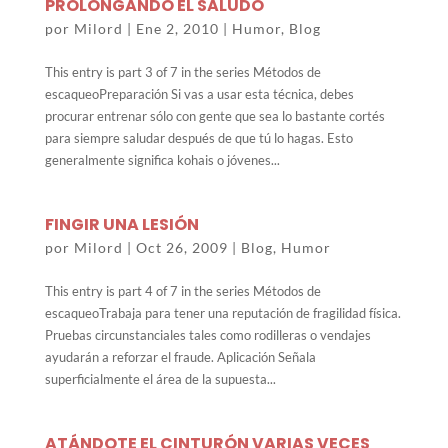
PROLONGANDO EL SALUDO
por
Milord
|
Ene 2, 2010
|
Humor
,
Blog
This entry is part 3 of 7 in the series Métodos de
escaqueoPreparación Si vas a usar esta técnica, debes
procurar entrenar sólo con gente que sea lo bastante cortés
para siempre saludar después de que tú lo hagas. Esto
generalmente significa kohais o jóvenes...
FINGIR UNA LESIÓN
por
Milord
|
Oct 26, 2009
|
Blog
,
Humor
This entry is part 4 of 7 in the series Métodos de
escaqueoTrabaja para tener una reputación de fragilidad física.
Pruebas circunstanciales tales como rodilleras o vendajes
ayudarán a reforzar el fraude. Aplicación Señala
superficialmente el área de la supuesta...
ATÁNDOTE EL CINTURÓN VARIAS VECES