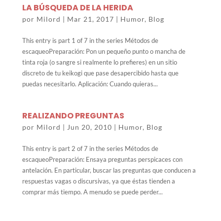
LA BÚSQUEDA DE LA HERIDA
por
Milord
|
Mar 21, 2017
|
Humor
,
Blog
This entry is part 1 of 7 in the series Métodos de
escaqueoPreparación: Pon un pequeño punto o mancha de
tinta roja (o sangre si realmente lo prefieres) en un sitio
discreto de tu keikogi que pase desapercibido hasta que
puedas necesitarlo. Aplicación: Cuando quieras...
REALIZANDO PREGUNTAS
por
Milord
|
Jun 20, 2010
|
Humor
,
Blog
This entry is part 2 of 7 in the series Métodos de
escaqueoPreparación: Ensaya preguntas perspicaces con
antelación. En particular, buscar las preguntas que conducen a
respuestas vagas o discursivas, ya que éstas tienden a
comprar más tiempo. A menudo se puede perder...