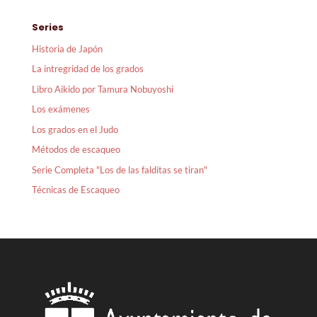
Series
Historia de Japón
La intregridad de los grados
Libro Aikido por Tamura Nobuyoshi
Los exámenes
Los grados en el Judo
Métodos de escaqueo
Serie Completa "Los de las falditas se tiran"
Técnicas de Escaqueo