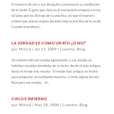
El maestro de zen y sus discípulos comenzaron su meditación
de la tarde. El gato que vivía en el monasterio empezó a arma
tal jaleo que los distrajo de su práctica, así que el maestro
ordenó que ataran al gato durante toda la práctica de la tarde.
Cuando el profesor...
LA VERDAD ES COMO UN RÍO ¿O NO?
por
Milord
|
Jul 13, 2009
|
Cuentos
,
Blog
Un maestro del zen estaba agonizando, y sus monjes se
hallaban reunidos alrededor de su lecho, desde el más antiguo
hasta el monje más novato. El monje más antiguo se inclinó
para preguntar al moribundo maestro, si tenía alguna lección
final para sus monjes. El...
CIELO E INFIERNO
por
Milord
|
May 28, 2008
|
Cuentos
,
Blog