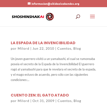
informacion@aikidoalcobendas.org
LA ESPADA DE LA INVENCIBILIDAD
por
Milord
|
Jun 22, 2010
|
Cuentos
,
Blog
Un joven guerrero visitó a un yamabushi, el cual se rumoreaba
poseía el secreto de la Espada de la Invencibilidad El guerrero
rogó al yamabushi para que le revelara el secreto de la espada,
y el mago estuvo de acuerdo, pero sólo con las siguientes
condiciones:...
CUENTO ZEN: EL GATO ATADO
por
Milord
|
Oct 31, 2009
|
Cuentos
,
Blog